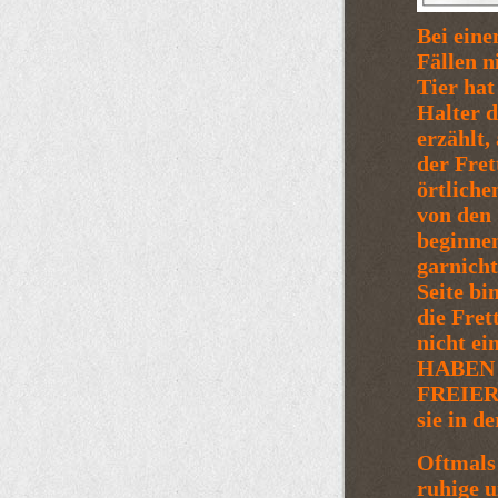
Bei ein
Fällen n
Tier hat
Halter d
erzählt,
der Fre
örtlich
von den 
beginnen
garnicht
Seite bi
die Fret
nicht e
HABEN
FREIER
sie in d
Oftmals 
ruhige u