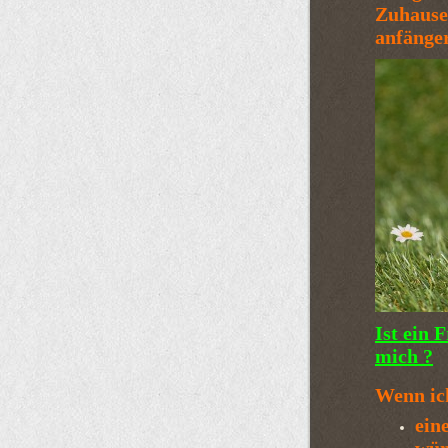
Zuhause,
anfängerge
Ist ein 
mich ?
Wenn ic
ein