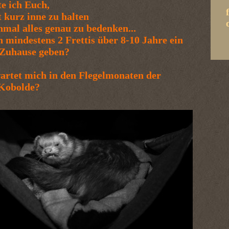
te ich Euch,
 kurz inne zu halten
mal alles genau zu bedenken...
 mindestens 2 Frettis über 8-10 Jahre ein
 Zuhause geben?
artet mich in den Flegelmonaten der
 Kobolde?