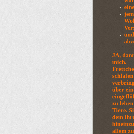
wün
ein
jem
Woh
Ver
und
abz
JA, dann
mich.
Frettche
schlafen
verbring
über ein
eingeflö
zu leben
Tiere. S
dem ihre
hineinzu
allem zu