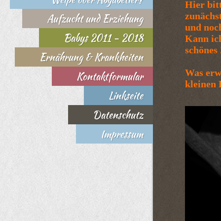
Hier bit
zunächst
Aufzucht und Erziehung
und noch
Babys 2011 - 2018
Kann ich
schönes
Ernährung & Krankheiten
Was erw
Kontaktformular
kleinen
Linkseite
Datenschutz
Impressum