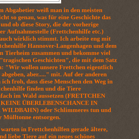
em Abgabetier weiß man in den meisten
icht so genau, was für eine Geschichte das
 und ob diese Story, die der vorherige
er Aufnahmestelle (Frettchenhilfe etc.)
 auch wirklich stimmt. Ich arbeite eng mit
ttchenhilfe Hannover-Langenhagen und dem
em Tierheim zusammen und bekomme viel
"tragischen Geschichten", die mit dem Satz
: "Wir wollen unsere Frettchen eigentlich
 abgeben, aber....." mit. Auf der anderen
n ich froh, dass diese Menschen den Weg in
tchenhilfe finden und die Tiere
infach im Wald aussetzen (FRETTCHEN
 KEINE ÜBERLEBENSCHANCE IN
 WILDBAHN) oder Schlimmeres tun und
er Mülltonne entsorgen.
warten in Frettchenhilfen gerade ältere,
nd liebe Tiere auf ein neues schönes