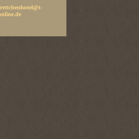
frettchenhotel@t-
online.de