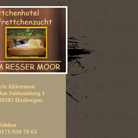
Iris Akkerman
Am Stöhrenberg 1
49205 Hasbergen
Telefon
0171-930 70 63