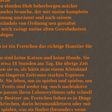
sche
en elenden Dieb beherbergen möchte
anden brauche, der mir meine komplette
nung umräumt und nach seinem
ständnis von Ordnung neu gestaltet
 mich zwingt meine alten Gewohnheiten
ulegen
 ist ein Frettchen das richtige Haustier für
n sind keine Katzen und keine Hunde. Sie
 etwa 18 Stunden am Tag. Die übrige Zeit
en sie so, als hätte man einem Kleinkind
en längeren Zeitraum starken Espresso
ßt. Sie leben, um zu spielen und spielen, um
. Fretts sind weder tag -noch nachtaktive
ie passen ihren Lebensrythmus sehr schnell
r Besitzer an. Frettchen lieben es in Dinge
kriechen, darin herumzuklettern oder mit
 spielen, was sie finden (besonders wenn