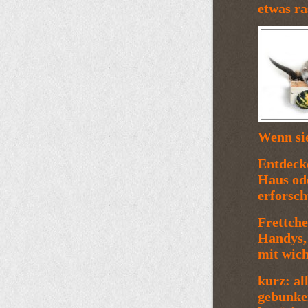
etwas ra
Wenn sie
Entdeck
Haus od
erforsch
Frettche
Handys, 
mit wich
kurz: al
gebunke