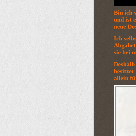
Bin ich 
und ist 
neue Dos
Ich selb
Abgabeti
sie bei
Deshalb 
besitzer
allein f