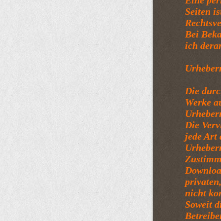
Eine per
Seiten i
Rechtsve
Bei Bek
ich dera
Urheber
Die durc
Werke au
Urheberr
Die Verv
jede Art
Urheberr
Zustimmu
Download
privaten
nicht ko
Soweit d
Betreibe