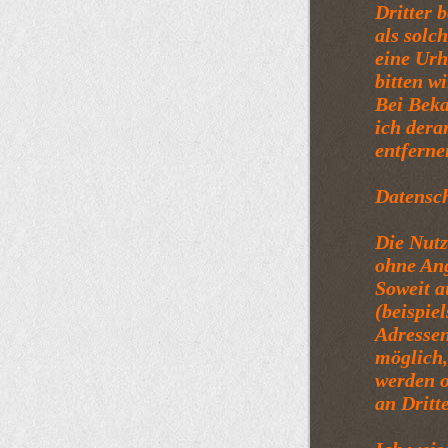
Dritter 
als solc
eine Urh
bitten w
Bei Bek
ich dera
entferne
Datensc
Die Nutz
ohne An
Soweit a
(beispie
Adressen
möglich,
werden 
an Dritt