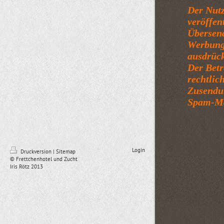
Der Nut
veröffen
Übersend
Werbung 
ausdrück
Der Betr
rechtlic
Zusendu
Spam-Mai
Login
Druckversion
|
Sitemap
© Frettchenhotel und Zucht
Iris Rötz 2013