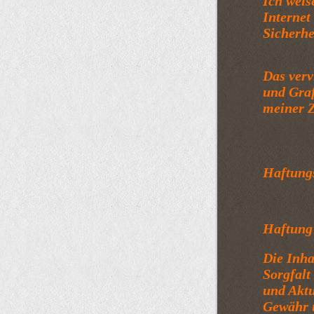
Ich weis
Internet
Sicherhe
D
as verv
und Graf
meiner Z
Haftung
Haftung 
Die Inha
Sorgfalt 
und Aktu
Gewähr ü