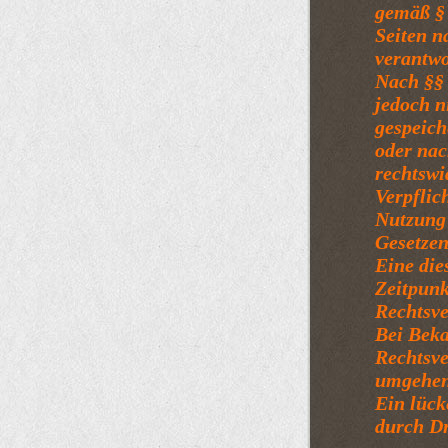
gemäß § 
Seiten n
verantwo
Nach §§ 
jedoch n
gespeich
oder nac
rechtswi
Verpflic
Nutzung
Gesetzen
Eine die
Zeitpunk
Rechtsve
Bei Bek
Rechtsve
umgehen
Ein lück
durch Dr