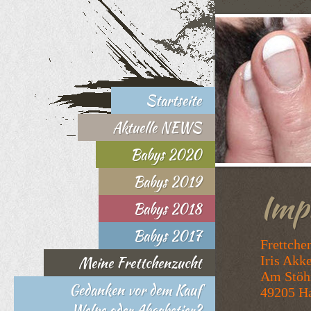
Startseite
Aktuelle NEWS
Babys 2020
Babys 2019
Imp
Babys 2018
Babys 2017
Frettch
Meine Frettchenzucht
Iris Akk
Am Stöh
Gedanken vor dem Kauf
49205 H
Welpe oder Abgabetier?