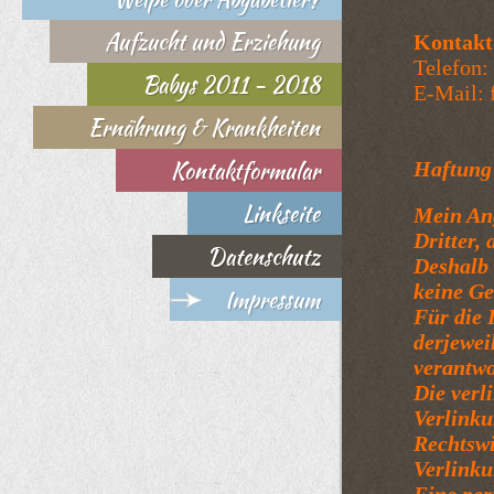
Aufzucht und Erziehung
Kontakt
Telefon:
Babys 2011 - 2018
E-Mail: 
Ernährung & Krankheiten
Kontaktformular
Haftung 
Linkseite
Mein Ang
Dritter,
Datenschutz
Deshalb 
keine G
Impressum
Für die 
derjewei
verantwo
Die verl
Verlinku
Rechtswi
Verlinku